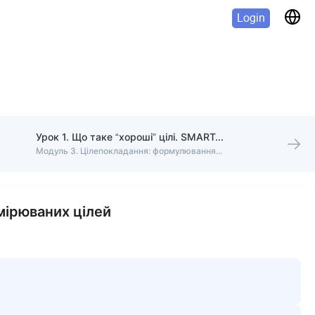
Login
Урок 1. Що таке “хороші” цілі. SMART-цілі
Модуль 3. Цілепокладання: формулювання вимірюваних цілей
мірюваних цілей