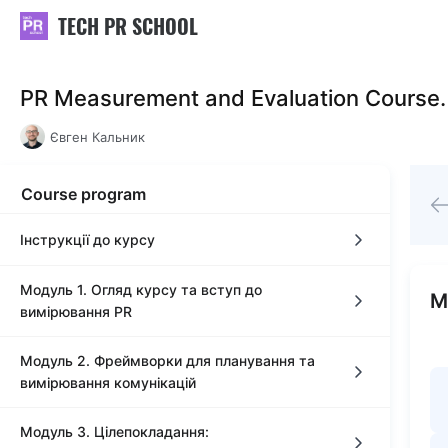
TECH PR SCHOOL
PR Measurement and Evaluation Course.
Євген Кальник
Course program
Інструкції до курсу
Модуль 1. Огляд курсу та вступ до
Знайомство з курсом
М
вимірювання PR
Графік відкриття модулів
Модуль 2. Фреймворки для планування та
Урок 1. Вступ
вимірювання комунікацій
Домашні завдання та курсовий проєкт
Урок 1
Завдання до Уроку 1
Модуль 3. Цілепокладання:
Урок 1. Вступ до фреймворків з планування та
Вебінари