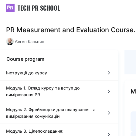
TECH PR SCHOOL
PR Measurement and Evaluation Course
Євген Кальник
Course program
Інструкції до курсу
Модуль 1. Огляд курсу та вступ до
Знайомство з курсом
М
вимірювання PR
Графік відкриття модулів
Модуль 2. Фреймворки для планування та
Урок 1. Вступ
вимірювання комунікацій
Домашні завдання та курсовий проєкт
Урок 1
Завдання до Уроку 1
Модуль 3. Цілепокладання:
Урок 1. Вступ до фреймворків з планування та
Вебінари