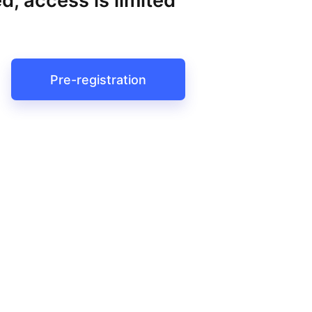
d, access is limited
Pre-registration