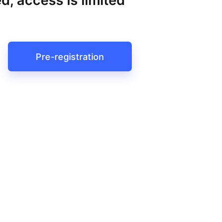
d, access is limited
Pre-registration