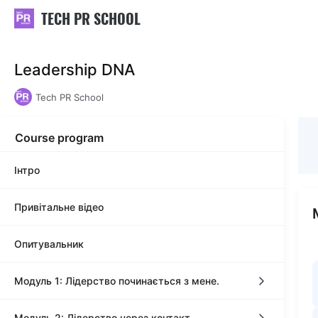
TECH PR SCHOOL
Leadership DNA
Tech PR School
Course program
Інтро
Привітальне відео
Опитувальник
Модуль 1: Лідерство починається з мене.
Модуль 2: Лідерство через контакт
1.1. Стилі лідерства