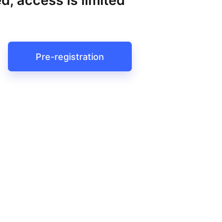
d, access is limited
Pre-registration