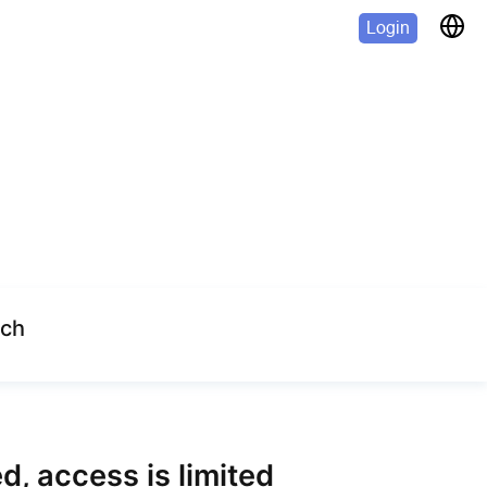
Login
Next lesson
rch
d, access is limited