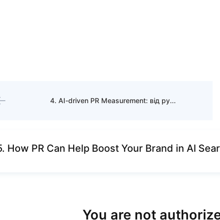
4. AI-driven PR Measurement: від ручної роботи до розумних інсайтів
5. How PR Can Help Boost Your Brand in AI Sea
You are not authorize